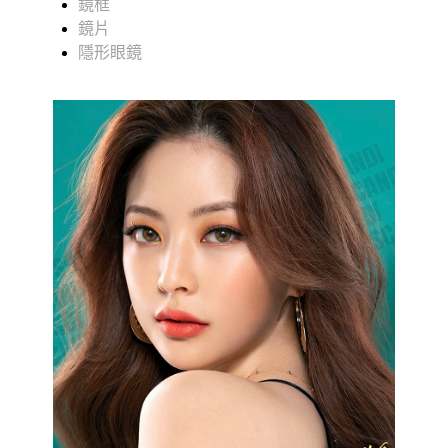
鏡框
鏡片
隱形眼鏡