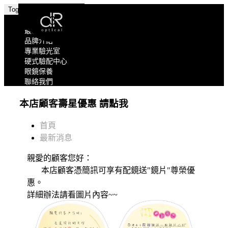
Toggle navigation
關於我們
最新消息
品牌介紹
專業驗光室
硬式驗配中心
眼鏡保養
聯絡我們
本店顧客壽星優惠 請點我
首頁
最新消息
親愛的顧客您好：
本店顧客憑簡訊可享有配鏡送"鏡片"尊榮優
惠。
詳細辦法請看圖片內容~~