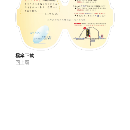
檔案下載
回上層
店址：30069新竹市東區東光路19號1F（近光復路人行天橋
下及二分局站） ｜ 電話：03-5166628
Designed by 米洛
網頁設計